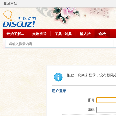
收藏本站
开始了解...
吴语拼音
字典 · 词典
输入法
论坛
抱歉，您尚未登录，没有权限
用户登录
帐号:
密码: