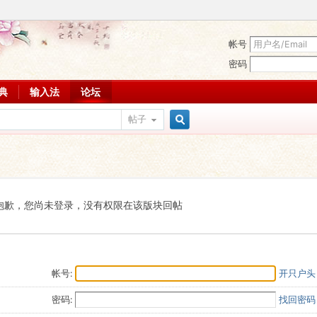
帐号
密码
词典
输入法
论坛
帖子
搜
索
抱歉，您尚未登录，没有权限在该版块回帖
帐号:
开只户头
密码:
找回密码