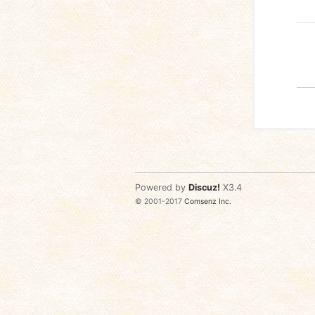
Powered by
Discuz!
X3.4
© 2001-2017
Comsenz Inc.