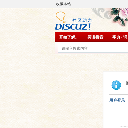
收藏本站
开始了解...
吴语拼音
字典 · 
用户登录