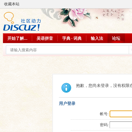
收藏本站
开始了解...
吴语拼音
字典 · 词典
输入法
论坛
抱歉，您尚未登录，没有权限
用户登录
帐号:
密码: