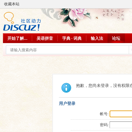
收藏本站
开始了解...
吴语拼音
字典 · 词典
输入法
论坛
抱歉，您尚未登录，没有权限
用户登录
帐号:
密码: