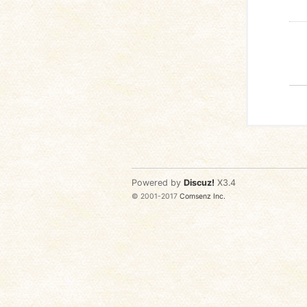
Powered by
Discuz!
X3.4
© 2001-2017
Comsenz Inc.