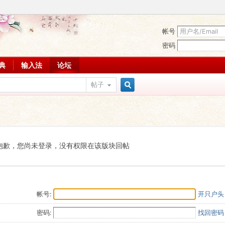
帐号
密码
词典
输入法
论坛
帖子
搜
索
抱歉，您尚未登录，没有权限在该版块回帖
帐号:
开只户头
密码:
找回密码