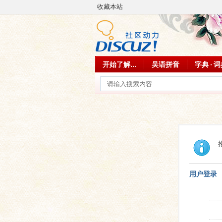
收藏本站
开始了解...
吴语拼音
字典 · 
用户登录