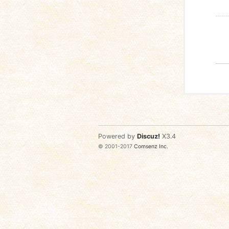
Powered by
Discuz!
X3.4
© 2001-2017
Comsenz Inc.