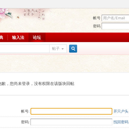
帐号
密码
词典
输入法
论坛
帖子
搜
索
抱歉，您尚未登录，没有权限在该版块回帖
帐号:
开只户头
密码:
找回密码