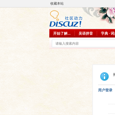
收藏本站
开始了解...
吴语拼音
字典 · 
用户登录