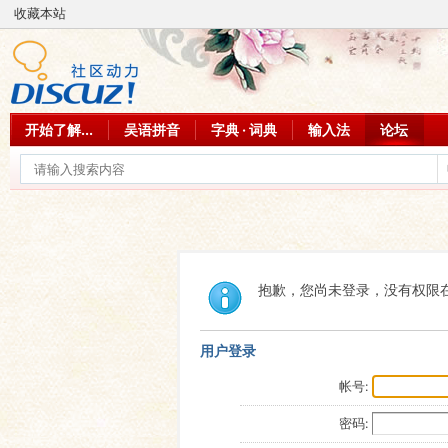
收藏本站
开始了解...
吴语拼音
字典 · 词典
输入法
论坛
抱歉，您尚未登录，没有权限
用户登录
帐号:
密码: