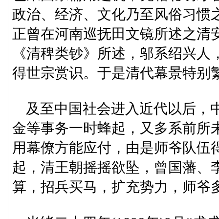
政治、经济、文化乃至风俗习惯
正曾在河南巡抚田文镜所述之清安
《清稗类钞》所述，邬系绍兴人
得世宗赏识。于是清代幕景特别
及至中国社会进入近代以后，中
金等事务一时蜂起，又多系前所
用幕僚方能应付，由是师爷队伍得
起，清王朝摇摇欲坠，曾国藩、
算，招兵买马，扩充势力，师爷