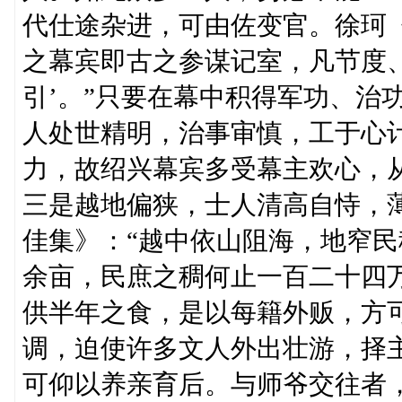
代仕途杂进，可由佐变官。徐珂《
之幕宾即古之参谋记室，凡节度
引’。”只要在幕中积得军功、治
人处世精明，治事审慎，工于心
力，故绍兴幕宾多受幕主欢心，
三是越地偏狭，士人清高自恃，
佳集》：“越中依山阻海，地窄
余亩，民庶之稠何止一百二十四
供半年之食，是以每籍外贩，方
调，迫使许多文人外出壮游，择
可仰以养亲育后。与师爷交往者