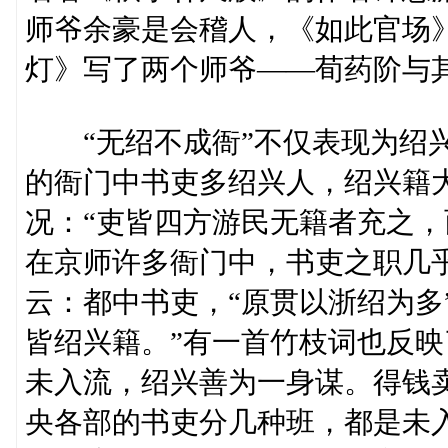
师爷余豪是会稽人，《如此官场
灯》写了两个师爷——荀药阶与
“无绍不成衙”不仅表现为绍兴
的衙门中书吏多绍兴人，绍兴籍
况：“吏皆四方游民无籍者充之，
在京师许多衙门中，书吏之职几
云：都中书吏，“原贯以浙绍为多
皆绍兴籍。”有一首竹枝词也反映
未入流，绍兴善为一身谋。得钱
央各部的书吏分几种班，都是未