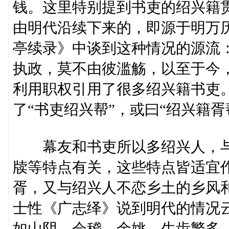
钱。这里特别提到书吏的绍兴籍
由明代沿续下来的，即源于明万
亭续录》中谈到这种情况的源流
执政，莫不由彼滥觞，以至于今
利用职权引用了很多绍兴籍书吏
了“书吏绍兴帮”，或曰“绍兴籍胥
幕友和书吏所以多绍兴人，与
牍等特点有关，这些特点皆适宜
胥，又与绍兴人不恋乡土的乡风
士性《广志绎》说到明代的情况
如山阴、会稽、余姚，生齿繁多