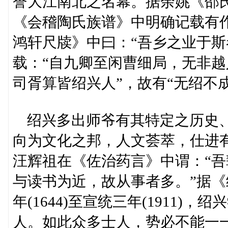
誉大江南北之名幕。据余姚《邵氏
《会稽陶氏族谱》中明确记载有作
鸿轩尺牍》中曰：“吾乡之业于斯
载：“自九卿至闲曹细局，无非越
司胥算皆绍兴人”，故有“无绍不
绍兴多出师爷有其特定之历史、
向为文化之邦，人文荟萃，仕进
汪辉祖在《佐治药言》中谓：“
与读书为近，故从事者多。”据
年(1644)至宣统三年(1911)，
人。如此众多士人，势必不能一