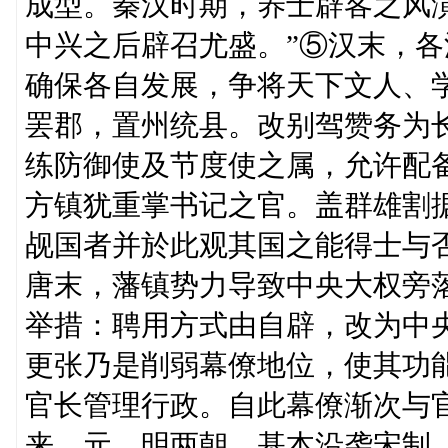
成型。秦汉时期，养士辟客之风
中兴之后辟召尤盛。”⑤汉末，
确保各自发展，争将天下文人、
罢郡，置州统县。改别驾赞务为
练防御使及节度使之属，允许配备
方镇犹重掌书记之官。盖群雄割
觇国者并於此观其国之能得士与
唐末，藩镇势力导致中央大权旁
举措：聘用方式由自辟，改为中
更张乃是削弱幕僚地位，使其功
官长管理行政。自此幕僚渐次与
来。元、明两朝，基本沿袭宋制