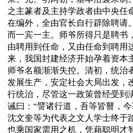
之主篆者及主持学政者由中央任
在编外，全由官长自行辟除聘请
而一宾一主。师爷所得只是聘书
由聘用到任命，又由任命到聘用
来，我国封建经济开始孕着资本
师爷名额渐渐失控。清初，统治
发展生产，安定社会大局出发，改
行统治，尽管这一政策曾经受到
诫曰：“譬诸行道，吾等皆瞽，今
沈文奎等为代表之文人学士终于
也乘国家需用之机，凭藉聪明才