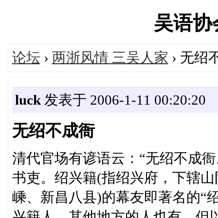
吴语协会'
论坛
›
两浙风情 三吴人家
› 无绍
luck
发表于 2006-1-11 00:20:20
无绍不成衙
清代官场有谚语云：“无绍不成衙
书吏。绍兴籍(指绍兴府，下辖
嵊、新昌八县)的幕友即著名的“绍
兴籍人，其他地方的人也有，但以