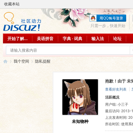
收藏本站
只需一步，快速开始
开始了解...
吴语拼音
字典 · 词典
输入法
论坛
我个空间
隐私提醒
抱歉！由于 未
吴
›
›
查看好友列表
|
活跃概况
用户组:
小三子
最后访问: 2013-12
上次发表时间: 2013
未知物种
所在时区: 使用