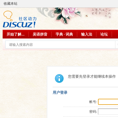
收藏本站
开始了解...
吴语拼音
字典 · 词典
输入法
论坛
您需要先登录才能继续本操作
用户登录
帐号:
密码: