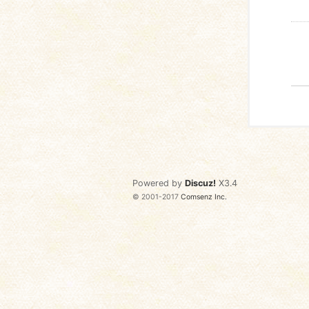
Powered by
Discuz!
X3.4
© 2001-2017
Comsenz Inc.