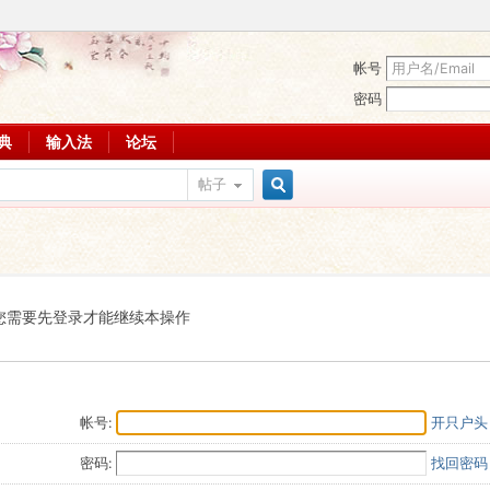
帐号
密码
词典
输入法
论坛
帖子
搜
索
您需要先登录才能继续本操作
帐号:
开只户头
密码:
找回密码