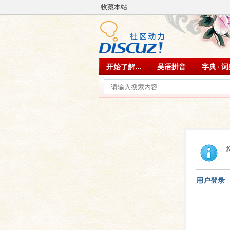
收藏本站
开始了解...
吴语拼音
字典 · 
用户登录