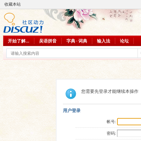
收藏本站
开始了解...
吴语拼音
字典 · 词典
输入法
论坛
您需要先登录才能继续本操作
用户登录
帐号:
密码: