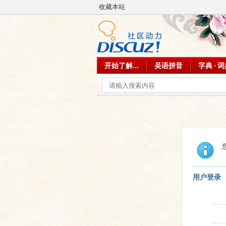
收藏本站
开始了解...
吴语拼音
字典 · 
用户登录