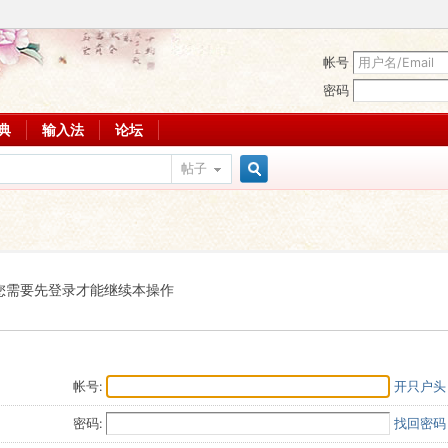
帐号
密码
词典
输入法
论坛
帖子
搜
索
您需要先登录才能继续本操作
帐号:
开只户头
密码:
找回密码