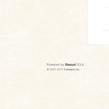
Powered by
Discuz!
X3.4
© 2001-2017
Comsenz Inc.