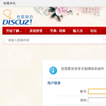
收藏本站
开始了解...
吴语拼音
字典 · 词典
输入法
论坛
您需要先登录才能继续本操作
用户登录
帐号:
密码: