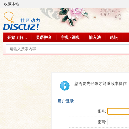
收藏本站
开始了解...
吴语拼音
字典 · 词典
输入法
论坛
您需要先登录才能继续本操作
用户登录
帐号:
密码: