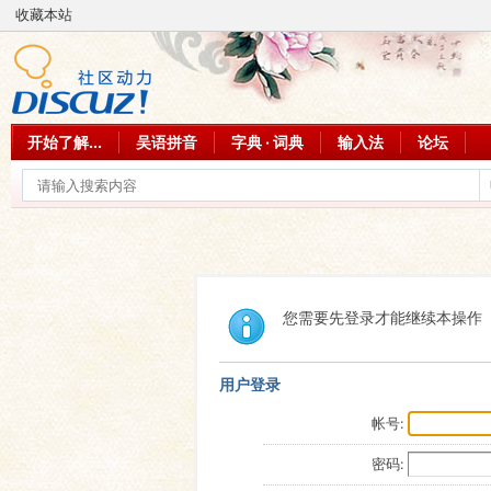
收藏本站
开始了解...
吴语拼音
字典 · 词典
输入法
论坛
您需要先登录才能继续本操作
用户登录
帐号:
密码: