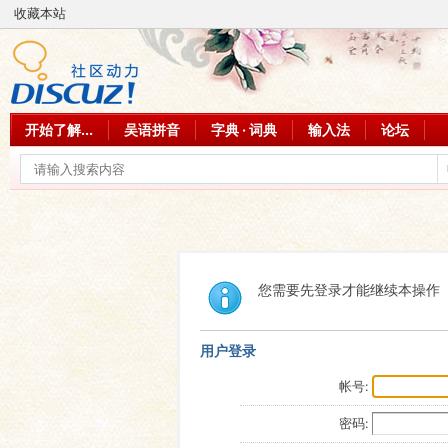
收藏本站
开始了解...
吴语拼音
字典 · 词典
输入法
论坛
您需要先登录才能继续本操作
用户登录
帐号:
密码: