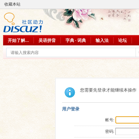
收藏本站
开始了解...
吴语拼音
字典 · 词典
输入法
论坛
您需要先登录才能继续本操作
用户登录
帐号:
密码: