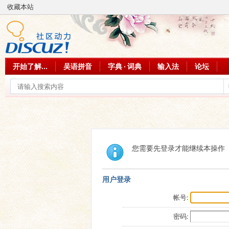
收藏本站
开始了解...
吴语拼音
字典 · 词典
输入法
论坛
您需要先登录才能继续本操作
用户登录
帐号:
密码: