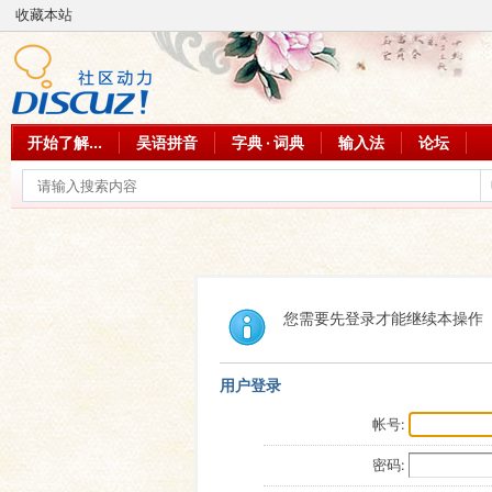
收藏本站
开始了解...
吴语拼音
字典 · 词典
输入法
论坛
您需要先登录才能继续本操作
用户登录
帐号:
密码: