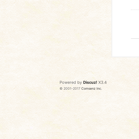
Powered by
Discuz!
X3.4
© 2001-2017
Comsenz Inc.