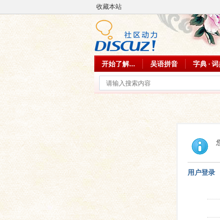
收藏本站
开始了解...
吴语拼音
字典 · 
用户登录