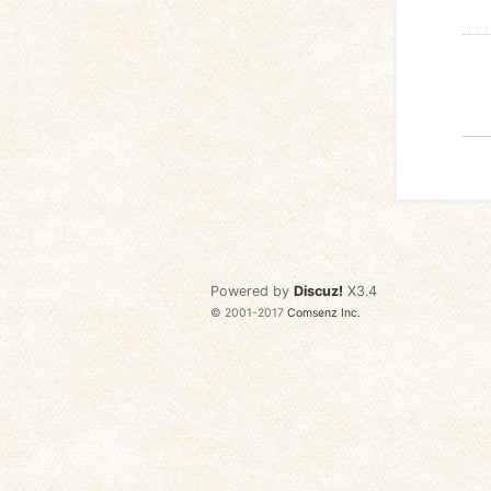
Powered by
Discuz!
X3.4
© 2001-2017
Comsenz Inc.