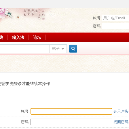
帐号
密码
词典
输入法
论坛
帖子
搜
索
您需要先登录才能继续本操作
帐号:
开只户头
密码:
找回密码