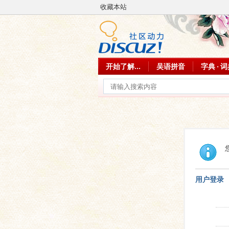
收藏本站
开始了解...
吴语拼音
字典 · 
用户登录