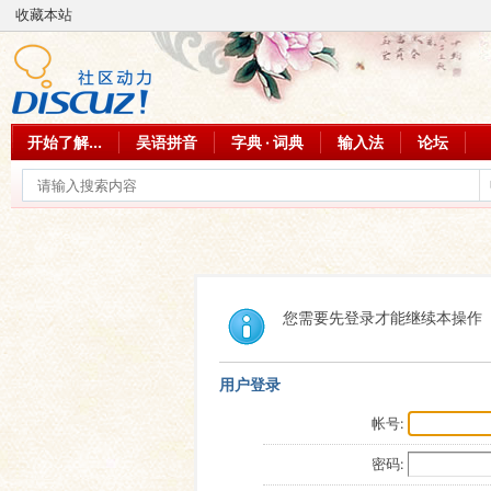
收藏本站
开始了解...
吴语拼音
字典 · 词典
输入法
论坛
您需要先登录才能继续本操作
用户登录
帐号:
密码: