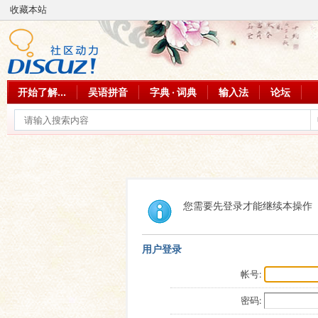
收藏本站
开始了解...
吴语拼音
字典 · 词典
输入法
论坛
您需要先登录才能继续本操作
用户登录
帐号:
密码: