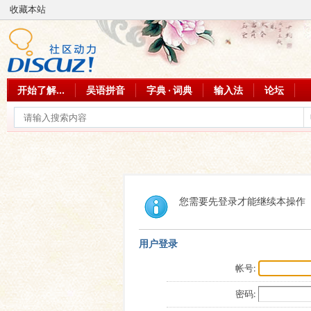
收藏本站
开始了解...
吴语拼音
字典 · 词典
输入法
论坛
您需要先登录才能继续本操作
用户登录
帐号:
密码: