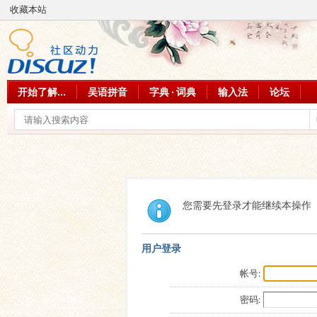
收藏本站
开始了解...
吴语拼音
字典 · 词典
输入法
论坛
您需要先登录才能继续本操作
用户登录
帐号:
密码: