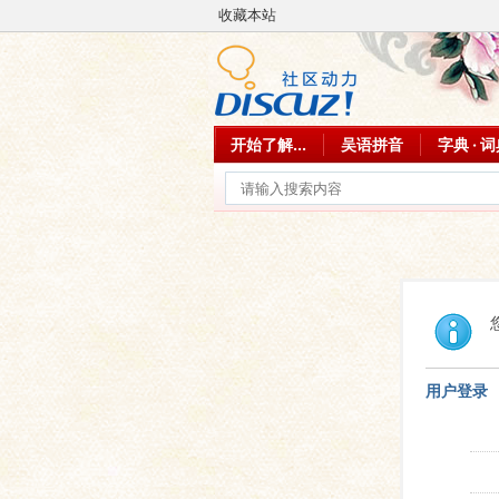
收藏本站
开始了解...
吴语拼音
字典 · 
用户登录