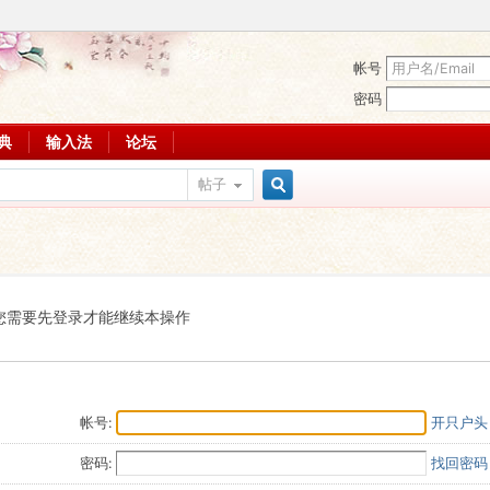
帐号
密码
词典
输入法
论坛
帖子
搜
索
您需要先登录才能继续本操作
帐号:
开只户头
密码:
找回密码