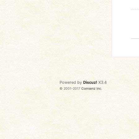
Powered by
Discuz!
X3.4
© 2001-2017
Comsenz Inc.