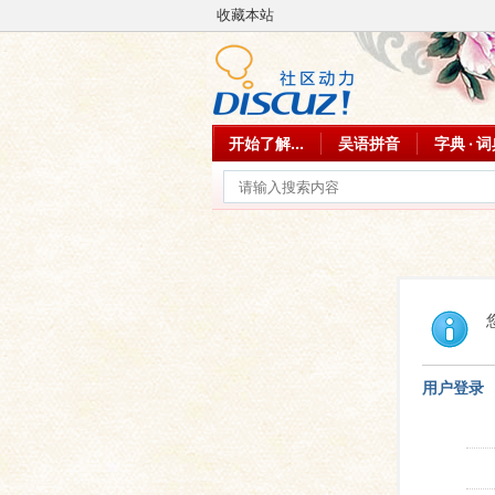
收藏本站
开始了解...
吴语拼音
字典 · 
用户登录