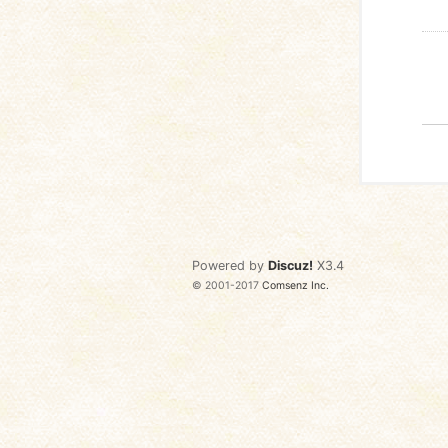
Powered by
Discuz!
X3.4
© 2001-2017
Comsenz Inc.