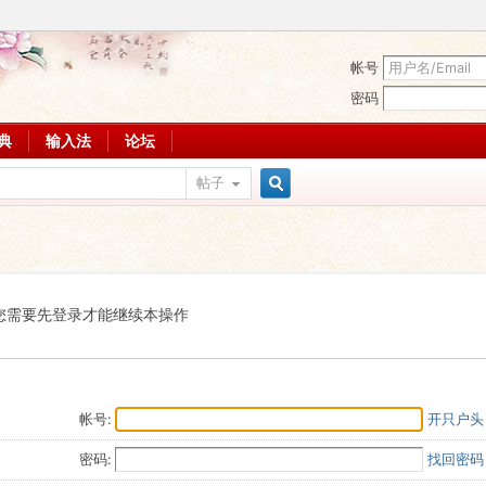
帐号
密码
词典
输入法
论坛
帖子
搜
索
您需要先登录才能继续本操作
帐号:
开只户头
密码:
找回密码