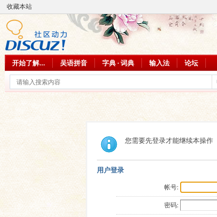
收藏本站
开始了解...
吴语拼音
字典 · 词典
输入法
论坛
您需要先登录才能继续本操作
用户登录
帐号:
密码: