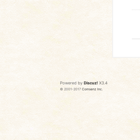
Powered by
Discuz!
X3.4
© 2001-2017
Comsenz Inc.