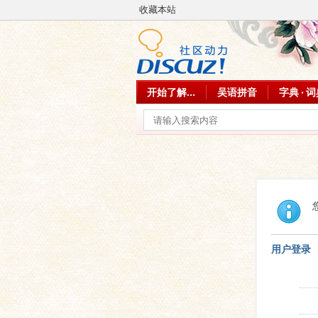
收藏本站
开始了解...
吴语拼音
字典 · 
用户登录