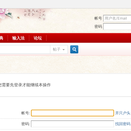
帐号
密码
词典
输入法
论坛
帖子
搜
索
您需要先登录才能继续本操作
帐号:
开只户头
密码:
找回密码