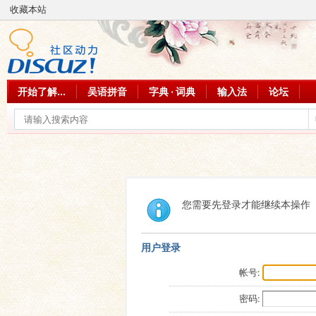
收藏本站
开始了解...
吴语拼音
字典 · 词典
输入法
论坛
您需要先登录才能继续本操作
用户登录
帐号:
密码: