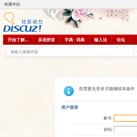
收藏本站
开始了解...
吴语拼音
字典 · 词典
输入法
论坛
您需要先登录才能继续本操作
用户登录
帐号:
密码: