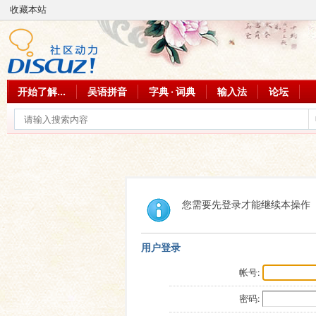
收藏本站
开始了解...
吴语拼音
字典 · 词典
输入法
论坛
您需要先登录才能继续本操作
用户登录
帐号:
密码: