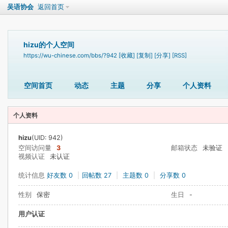
吴语协会
返回首页
hizu的个人空间
https://wu-chinese.com/bbs/?942
[收藏]
[复制]
[分享]
[RSS]
空间首页
动态
主题
分享
个人资料
个人资料
hizu
(UID: 942)
空间访问量
3
邮箱状态
未验证
视频认证
未认证
统计信息
好友数 0
|
回帖数 27
|
主题数 0
|
分享数 0
性别
保密
生日
-
用户认证