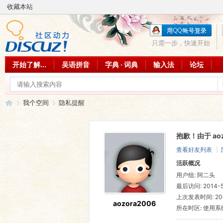
收藏本站
只需一步，快速开始
开始了解...
吴语拼音
字典 · 词典
输入法
论坛
我个空间
隐私提醒
抱歉！由于 ao
吴
›
›
查看好友列表
|
活跃概况
用户组:
阿二头
最后访问: 2014-5-
上次发表时间: 2008
aozora2006
所在时区: 使用