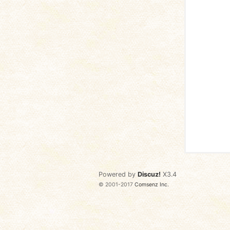
语
协
Powered by
Discuz!
X3.4
© 2001-2017
Comsenz Inc.
会