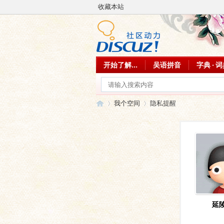
收藏本站
开始了解...
吴语拼音
字典 · 
我个空间
隐私提醒
吴
›
›
延