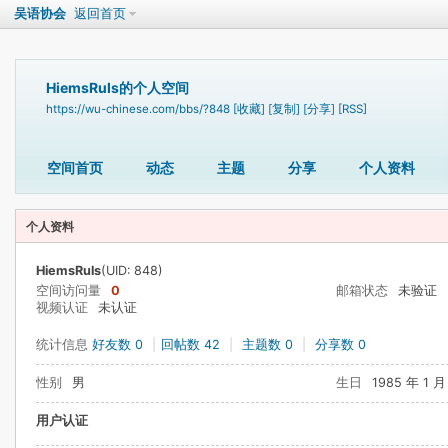
吴语协会
返回首页
HiemsRuls的个人空间
https://wu-chinese.com/bbs/?848
[收藏]
[复制]
[分享]
[RSS]
空间首页
动态
主题
分享
个人资料
个人资料
HiemsRuls
(UID: 848)
空间访问量
0
邮箱状态
未验证
视频认证
未认证
统计信息
好友数 0
|
回帖数 42
|
主题数 0
|
分享数 0
性别
男
生日
1985 年 1 月
用户认证