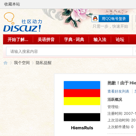
收藏本站
只需一步，快速开始
开始了解...
吴语拼音
字典 · 词典
输入法
论坛
我个空间
隐私提醒
抱歉！由于 Hi
吴
›
›
查看好友列表
|
活跃概况
管理组:
注册时间: 2007-1
上次活动时间: 2021
上次邮件通知: 0
HiemsRuls