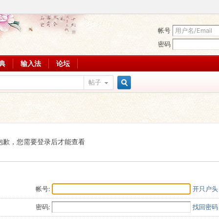
帐号
密码
词典
输入法
论坛
帖子
搜
索
抱歉，您需要登录后才能查看
帐号:
开只户头
密码:
找回密码