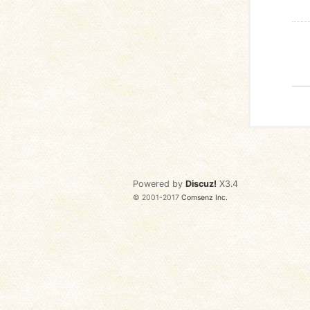
Powered by
Discuz!
X3.4
© 2001-2017
Comsenz Inc.