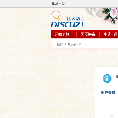
收藏本站
开始了解...
吴语拼音
字典 · 
用户登录