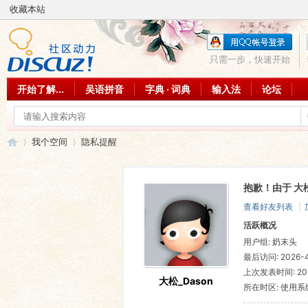
收藏本站
只需一步，快速开始
开始了解...
吴语拼音
字典 · 词典
输入法
论坛
我个空间
隐私提醒
抱歉！由于 大
吴
›
›
查看好友列表
|
活跃概况
用户组:
奶末头
最后访问: 2026-4-
上次发表时间: 2026
大松_Dason
所在时区: 使用