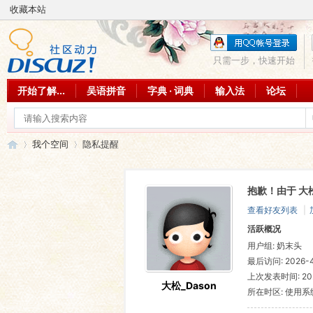
收藏本站
只需一步，快速开始
开始了解...
吴语拼音
字典 · 词典
输入法
论坛
我个空间
隐私提醒
抱歉！由于 大
吴
›
›
查看好友列表
|
活跃概况
用户组:
奶末头
最后访问: 2026-4-
上次发表时间: 2026
大松_Dason
所在时区: 使用