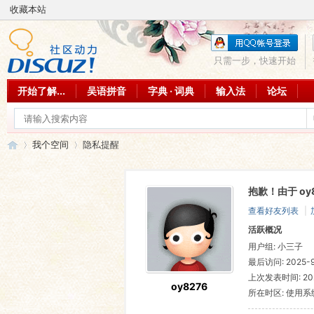
收藏本站
只需一步，快速开始
开始了解...
吴语拼音
字典 · 词典
输入法
论坛
我个空间
隐私提醒
抱歉！由于 o
吴
›
›
查看好友列表
|
活跃概况
用户组:
小三子
最后访问: 2025-9-
上次发表时间: 2025
oy8276
所在时区: 使用