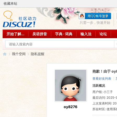
收藏本站
只需一步，快速开始
开始了解...
吴语拼音
字典 · 词典
输入法
论坛
我个空间
隐私提醒
抱歉！由于 o
吴
›
›
查看好友列表
|
活跃概况
用户组:
小三子
最后访问: 2025-9-
上次发表时间: 2025
oy8276
所在时区: 使用