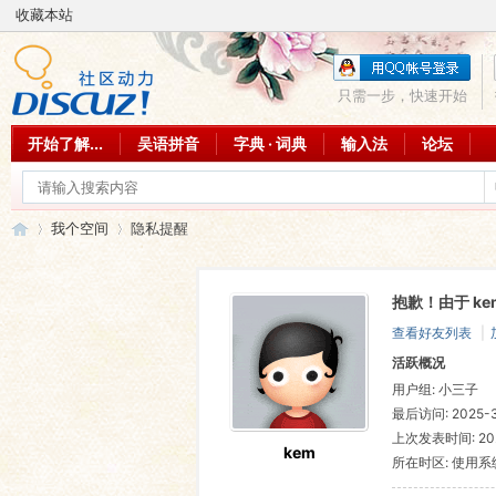
收藏本站
只需一步，快速开始
开始了解...
吴语拼音
字典 · 词典
输入法
论坛
我个空间
隐私提醒
抱歉！由于 k
吴
›
›
查看好友列表
|
活跃概况
用户组:
小三子
最后访问: 2025-3-
上次发表时间: 2025
kem
所在时区: 使用