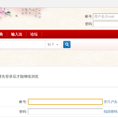
帐号
密码
词典
输入法
论坛
帖子
搜
索
请先登录后才能继续浏览
帐号:
开只户头
密码:
找回密码