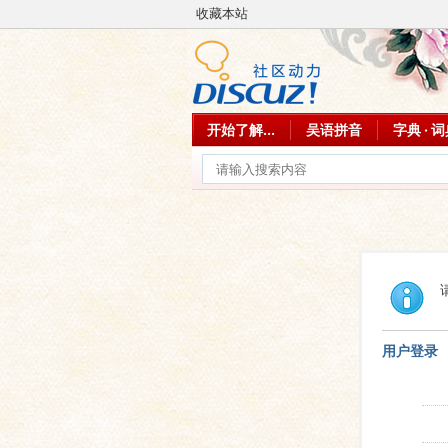
收藏本站
开始了解...
吴语拼音
字典 · 
用户登录