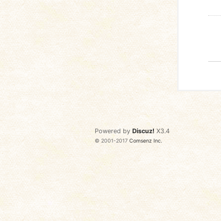
Powered by
Discuz!
X3.4
© 2001-2017
Comsenz Inc.