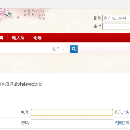
帐号
密码
词典
输入法
论坛
帖子
搜
索
请先登录后才能继续浏览
帐号:
开只户头
密码:
找回密码