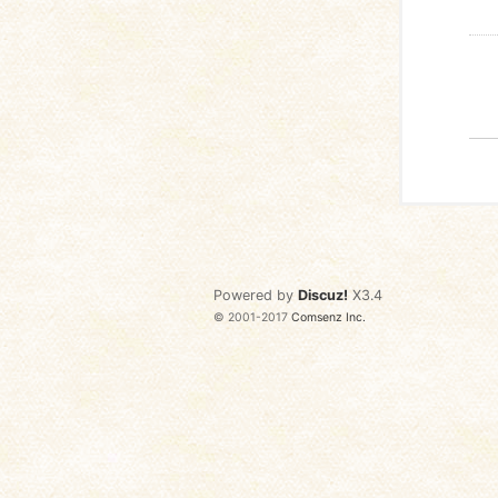
Powered by
Discuz!
X3.4
© 2001-2017
Comsenz Inc.