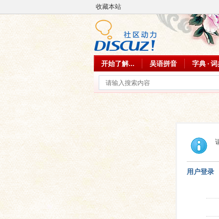
收藏本站
开始了解...
吴语拼音
字典 · 
用户登录