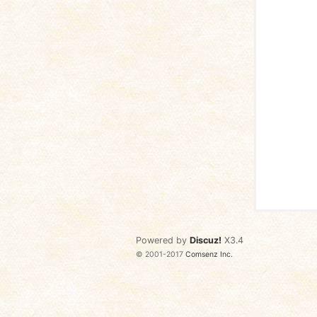
语
协
Powered by
Discuz!
X3.4
© 2001-2017
Comsenz Inc.
会