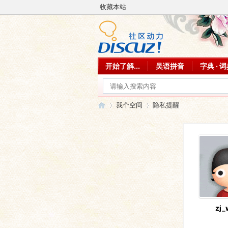
收藏本站
开始了解...
吴语拼音
字典 · 
我个空间
隐私提醒
吴
›
›
zj_