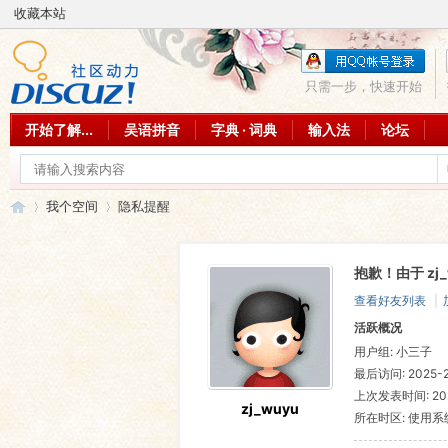
收藏本站
只需一步，快速开始
开始了解...
吴语拼音
字典 · 词典
输入法
论坛
我个空间
隐私提醒
抱歉！由于 z
吴
›
›
查看好友列表
|
活跃概况
用户组:
小三子
最后访问: 2025-2-
上次发表时间: 2025
zj_wuyu
所在时区: 使用