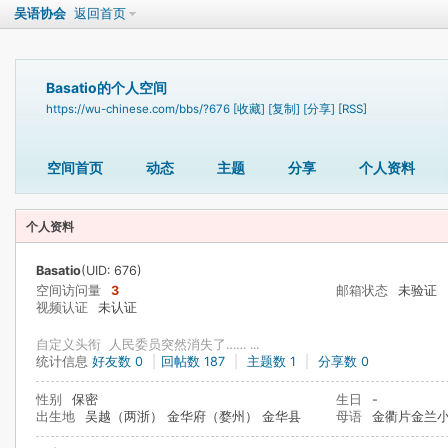
吴语协会
返回首页
Basatio的个人空间
https://wu-chinese.com/bbs/?676
[收藏]
[复制]
[分享]
[RSS]
空间首页
动态
主题
分享
个人资料
个人资料
Basatio
(UID: 676)
空间访问量
3
邮箱状态
未验证
视频认证
未认证
自定义头衔
人民委员突然消失了…… ...
统计信息
好友数 0
|
回帖数 187
|
主题数 1
|
分享数 0
性别
保密
生日
-
出生地
吴越（两浙） 金华府（婺州） 金华县
母语
金衢片金兰