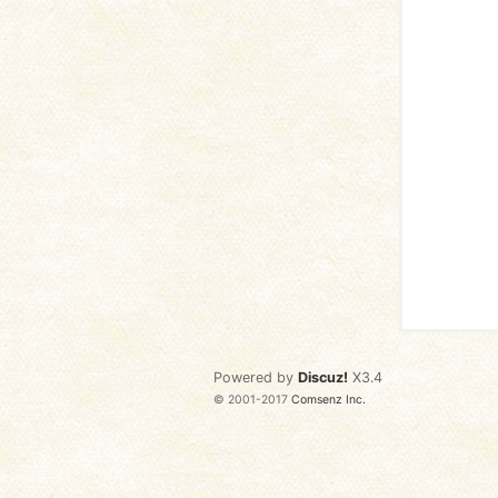
语
协
Powered by
Discuz!
X3.4
© 2001-2017
Comsenz Inc.
会