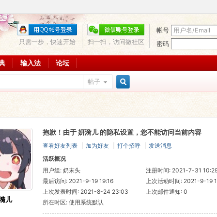
帐号
只需一步，快速开始
扫一扫，访问微社区
密码
词典
输入法
论坛
帖子
搜
抱歉！由于 妍漪儿 的隐私设置，您不能访问当前内容
索
查看好友列表
|
加为好友
|
打个招呼
|
发送消息
活跃概况
用户组:
奶末头
注册时间: 2021-7-31 10:2
最后访问: 2021-9-19 19:16
上次活动时间: 2021-9-19 1
上次发表时间: 2021-8-24 23:03
上次邮件通知: 0
漪儿
所在时区: 使用系统默认