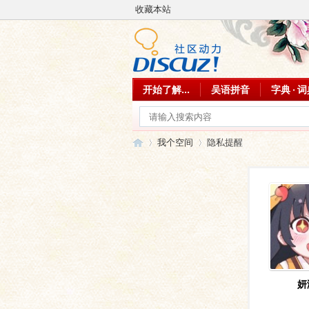
收藏本站
开始了解...
吴语拼音
字典 · 
我个空间
隐私提醒
吴
›
›
妍